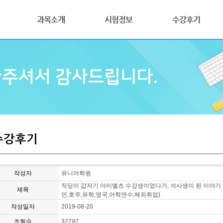
과목소개
시험정보
수강후기
수강후기
작성자
유니어학원
직딩이 갑자기 아이엘츠 수강생이었다가, 석사생이 된 이야기 (청
제목
민,호주,유학,영국,어학연수,해외취업)
작성일자
2019-08-20
조회수
32797