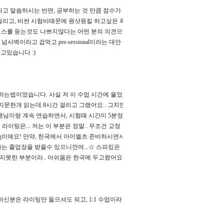
다고 말씀하시는 반면
,
공부하는 것 만큼 점수가
걸리고
,
비싼 시험비때문에 원샷원킬 하고싶은 욕
코스를 듣는것도 나쁘지않다는 어떤 분의 의견으
 넘사벽이라고 겁먹고
pre-sessional
이라는 대안
족하고있습니다
:)
정독하는법이었습니다
.
사실 저 이 수업 시간에 울었
지문한개 읽는데
8
시간 걸리고 그랬어요
..
그치만
생님이랑 계속 연습하면서
,
시험때 시간이
5
분정
!
라이팅은
...
저는 이 부분은 정말
..
무조건 교정
g
이에요
!
만약
,
한국에서 아이엘츠 준비하시면서
나는 졸업장을 받을수 있으니깐여
...
☆
스피킹은
하지못한 부분이라
..
아쉬움은 한국에 두고왔어요
..
하신분은 라이팅만 들으셔도 되고
, 1:1
수업이라