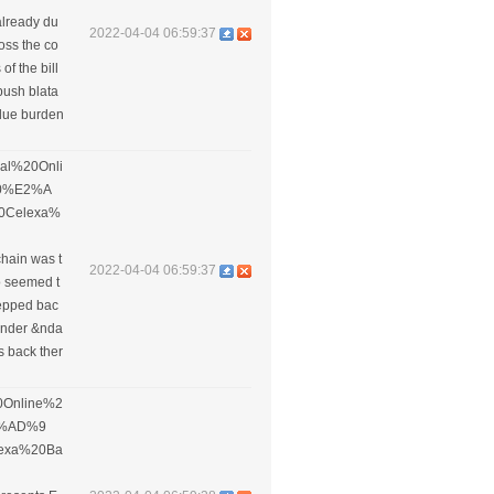
already du
2022-04-04 06:59:37
oss the co
f the bill
push blata
undue burden
ikal%20Onli
20%E2%A
0Celexa%
chain was t
2022-04-04 06:59:37
o seemed t
tepped bac
tender &nda
s back ther
%20Online%2
2%AD%9
lexa%20Ba