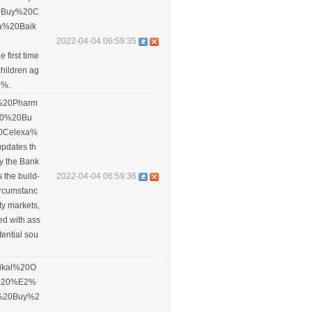
0Buy%20C
a%20Baik
2022-04-04 06:59:35
 first time
children ag
6%.
ne%20Pharm
90%20Bu
0Celexa%
updates th
ly the Bank
 the build-
2022-04-04 06:59:36
circumstanc
ty markets,
ed with ass
tential sou
Baikal%20O
m%20%E2%
%20Buy%2