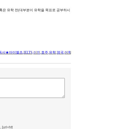
혹은 유학 전
(
대부분이 유학을 목표로 공부하시
독사
★
아이엘츠
,IELTS,
이민
,
호주
,
유학
,
영국
,
어학
[url=htt