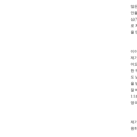
많
안올
심
(?
로
을 
이
제가
어
한 
도
을 
잘
1:1
영
제가
원