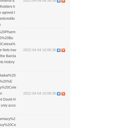
presents E
2022-04-04 06:59:38
dholders h
e agreed t
cantcredito
e.
ne%20Pharm
90%20Bu
0Celexa%
e Nets hav
2022-04-04 10:08:38
 the Barcla
ts history
s=Baikal%20
m%20%E
y%20Cele
om
2022-04-04 10:08:38
aid David H
 only acco
Pharmacy%2
Buy%20Ce