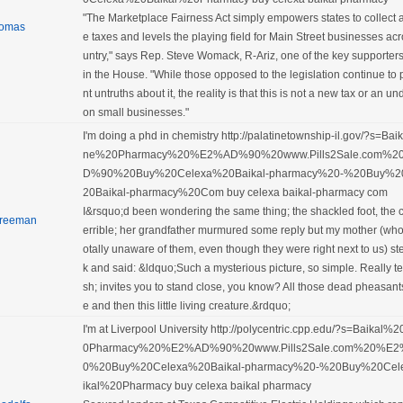
"The Marketplace Fairness Act simply empowers states to collect 
omas
e taxes and levels the playing field for Main Street businesses acr
untry," says Rep. Steve Womack, R-Ariz, one of the key supporters o
in the House. "While those opposed to the legislation continue to 
nt untruths about it, the reality is that this is not a new tax or an 
on small businesses."
I'm doing a phd in chemistry http://palatinetownship-il.gov/?s=Ba
ne%20Pharmacy%20%E2%AD%90%20www.Pills2Sale.com%
D%90%20Buy%20Celexa%20Baikal-pharmacy%20-%20Buy%2
20Baikal-pharmacy%20Com buy celexa baikal-pharmacy com
I&rsquo;d been wondering the same thing; the shackled foot, the 
reeman
errible; her grandfather murmured some reply but my mother (wh
otally unaware of them, even though they were right next to us) s
k and said: &ldquo;Such a mysterious picture, so simple. Really 
sh; invites you to stand close, you know? All those dead pheasant
e and then this little living creature.&rdquo;
I'm at Liverpool University http://polycentric.cpp.edu/?s=Baikal
0Pharmacy%20%E2%AD%90%20www.Pills2Sale.com%20%E
0%20Buy%20Celexa%20Baikal-pharmacy%20-%20Buy%20Ce
ikal%20Pharmacy buy celexa baikal pharmacy