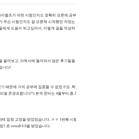
아이엘츠가 어떤 시험인지도 정확히 모른채 공부
 무슨 시험인지도 잘 모른채 시작했던 저였는
들에게 도움이 되고싶어서
,
이렇게 글을 작성하
을 들어보고
,
아독사에 들어와서 많은 후기들을
았습니다
!
기 때문에 거의 공부에 집중할 수 없었구요
..
학
 리얼 존경표합니다
!!)
본격 준비는
4
월부터 총
2
한테 엄청 교정을 받았었습니다
..
ㅎㅎ
1
번째 시험
킹
5
로
overall 6.0
을 받았습니다
.