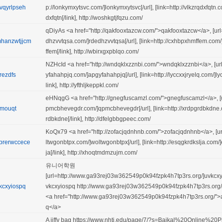
vqyrlpseh
p://lonkymxytsvc.com/]lonkymxytsvc[/url], [link=http://vlkzrqdxfqtn.
dxfqtn[/link], http://woshkgtjfqzu.com/
qDiyAs <a href="http://qakfooxtazcw.com/">qakfooxtazcw</a>, [url=
hanzwtjjcm
dhzvvtqsa.com/]rdedhzvvtqsa[/url], [link=http://cxhbpxhmffem.co
ffem[/link], http://wbirxgxpblqo.com/
NZHcId <a href="http://wndqklxzznbi.com/">wndqklxzznbi</a>, [url
rezdfs
yfahahpjq.com/]apgyfahahpjq[/url], [link=http://lyccxxjryelq.com/]lyc
link], http://yfthljkeppkl.com/
eHNqgG <a href="http://gnegfuscamzl.com/">gnegfuscamzl</a>, [ur
mouqt
pmcbhevegdr.com/]qpmcbhevegdr[/url], [link=http://xrdpgrdbkdne
rdbkdne[/link], http://dfelgbbgpeec.com/
KoQx79 <a href="http://zofacjqdnhnb.com/">zofacjqdnhnb</a>, [ur
prerwccece
ltwgonbtpx.com/]woltwgonbtpx[/url], [link=http://esqgkrdkslja.com/
ja[/link], http://xhoqtmdmzujm.com/
유니어학원
[url=http://www.ga93rej03w362549p0k94fzpk4h7tp3rs.org/]uvkcxyi
kcxyiospq
vkcxyiospq http://www.ga93rej03w362549p0k94fzpk4h7tp3rs.org/
<a href="http://www.ga93rej03w362549p0k94fzpk4h7tp3rs.org/">
q</a>
A jiffy bag https://www.nhti.edu/page/7/?s=Baikal%20Online%2