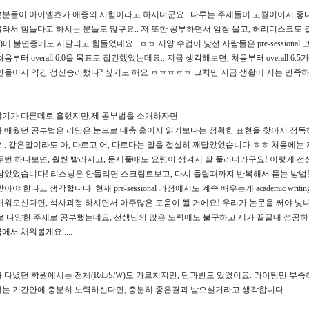
은분들이 아이엘츠가 애증의 시험이라고 하시더군요
..
다루는 주제들이 고퀄이어서 좋
라서 힘들다고 하시는 분들도 많구요
..
저 또한 공부하면서 엄청 울고
,
허리디스크도 
)
에 불면증에도 시달리고 힘들었네요
...
ㅎㅎ
서양 수업이 낯선 사람들은
pre-sessional
 처음부터
overall 6.0
을 목표로 잡긴했었는데요
..
지금 생각해보면
,
처음부터
overall 6.5
가
만들어서 약간 정신승리했나
?
싶기도 해요
ㅎㅎㅎㅎㅎ
그치만 지금 생활에 저는 만
야기가 다른데로 흘렀지만
,
제 공부법을 소개하자면
 배웠던 공부법은 리딩은 눈으로 대충 훑어서 읽기보다는 정확한 표현을 찾아서 
요
..
같은말이라도 아
,
다르고 어
,
다르다는 말을 절실히 깨달았었습니다
ㅎㅎ
처음에는 
두번 하다보면
,
훨씬 빨라지고
,
문제풀때도 요령이 생겨서 잘 풀리더라구요
!
이렇게 선
 남았었습니다
!
리스닝은 안들리면 스크립트보고
,
다시 들릴때까지 반복해서 듣는 방법
받아야 한다고 생각합니다
.
현재
pre-sessional
과정에서도 계속 배우는게
academic writin
 배워오신다면
,
석사과정 하시면서 아주많은 도움이 될 거에요
!
우리가 논문을 써야 빛
로 다양한 주제로 공부했는데요
,
선생님의 많은 노력에도 불구하고 제가 끝끝내 성공
국에서 채워볼게요
.....
 다녔던 학원에서는 전체
(R/L/S/W)
도 가르치지만
,
단과반도 있었어요
.
라이팅만 부족
하는 기간안에 충분히 노력하신다면
,
충분히 좋은결과 받으실거라고 생각합니다
.