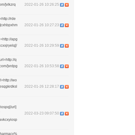
com/]vlkzrq
2022-01-26 10:26:25
http://rde
m/]cxhbpxhm
2022-01-26 10:27:23
=http://apg
cxxjryelq[/
2022-01-26 10:29:59
l=http://q
.com/]xrdpg
2022-01-26 10:53:58
l=http://wo
]esqgkrdksl
2022-01-26 12:28:17
ospq[/url]
2022-03-23 09:07:50
avkcxyiosp
0Pharmacy%