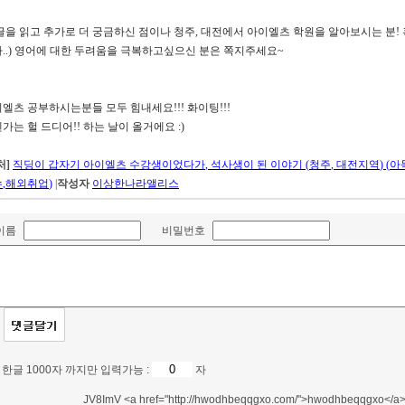
글을 읽고 추가로 더 궁금하신 점이나 청주
,
대전에서 아이엘츠 학원을 알아보시는 분
!
까
..)
영어에 대한 두려움을 극복하고싶으신 분은 쪽지주세요
~
이엘츠 공부하시는분들 모두 힘내세요
!!!
화이팅
!!!
가는 헐 드디어
!!
하는 날이 올거에요
:)
처
]
직딩이 갑자기 아이엘츠 수강생이었다가
,
석사생이 된 이야기
(
청주
,
대전지역
) (
아
수
,
해외취업
)
|
작성자
이상한나라앨리스
이름
비밀번호
* 한글 1000자 까지만 입력가능 :
자
JV8ImV <a href="http://hwodhbeqqgxo.com/">hwodhbeqqgxo</a>, 