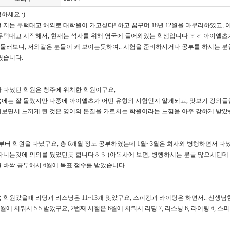
녕하세요
:)
 저는 무턱대고 해외로 대학원이 가고싶다
!
하고 꿈꾸며
18
년
12
월을 마무리하였고
,
무턱대고 시작해서
,
현재는 석사를 위해 영국에 들어와있는 학생입니다
ㅎㅎ
아이엘츠가
둘러보니
,
저와같은 분들이 꽤 보이는듯하여
..
시험을 준비하시거나 공부를 하시는 분
됬습니다
.
 다녔던 학원은 청주에 위치한 학원이구요
,
에는 잘 몰랐지만 나중에 아이엘츠가 어떤 유형의 시험인지 알게되고
,
맛보기 강의들
보면서 느끼게 된 것은 영어의 본질을 가르치는 학원이라는 느낌을 아주 강하게 받
부터 학원을 다녔구요
,
총
6
개월 정도 공부하였는데
1
월
~3
월은 회사와 병행하면서 다녔
다니는것에 의의를 뒀었던듯 합니다
ㅎㅎ
(
아독사에 보면
,
병행하시는 분들 많으시던데
 바싹 공부해서
6
월에 목표 점수를 받았습니다
.
음 학원갔을때 리딩과 리스닝은
11~13
개 맞았구요
,
스피킹과 라이팅은 하면서
..
선생님
월에 치뤄서
5.5
받았구요
, 2
번째 시험은
6
월에 치뤄서 리딩
7,
리스닝
6,
라이팅
6,
스피