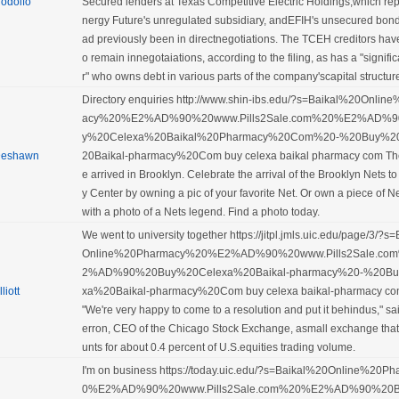
odolfo
Secured lenders at Texas Competitive Electric Holdings,which re
nergy Future's unregulated subsidiary, andEFIH's unsecured bon
ad previously been in directnegotiations. The TCEH creditors hav
o remain innegotaiations, according to the filing, as has a "signifi
r" who owns debt in various parts of the company'scapital structur
Directory enquiries http://www.shin-ibs.edu/?s=Baikal%20Onli
acy%20%E2%AD%90%20www.Pills2Sale.com%20%E2%AD%
y%20Celexa%20Baikal%20Pharmacy%20Com%20-%20Buy%2
eshawn
20Baikal-pharmacy%20Com buy celexa baikal pharmacy com Th
e arrived in Brooklyn. Celebrate the arrival of the Brooklyn Nets to
y Center by owning a pic of your favorite Net. Or own a piece of Ne
with a photo of a Nets legend. Find a photo today.
We went to university together https://jitpl.jmls.uic.edu/page/3/?
Online%20Pharmacy%20%E2%AD%90%20www.Pills2Sale.co
2%AD%90%20Buy%20Celexa%20Baikal-pharmacy%20-%20Bu
lliott
xa%20Baikal-pharmacy%20Com buy celexa baikal-pharmacy c
"We're very happy to come to a resolution and put it behindus," s
erron, CEO of the Chicago Stock Exchange, asmall exchange that
unts for about 0.4 percent of U.S.equities trading volume.
I'm on business https://today.uic.edu/?s=Baikal%20Online%20
0%E2%AD%90%20www.Pills2Sale.com%20%E2%AD%90%20