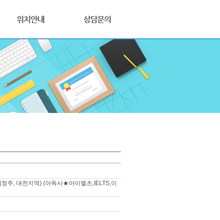
위치안내
상담문의
주, 대전지역) (아독사★아이엘츠,IELTS,이