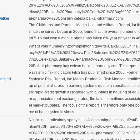
20%E2%AD%90%20www.Pills2Sale.com%20%E2%AD%90%2
elexa%20Baikal%20Pharmacy%20Com%20-%20Buy%20Celex
alker
al-pharmacy%20Com buy celexa baikal-pharmacy com
The Childrens and Parents: Media Use and Attitudes Report, for the
since the survey began in 2005, found that the overall number of 
ed 5-15 that own a mobile phone has fallen 6% year on year to 4
What's your number? http://hopkintonri.gov/?s=Baikal%20Onli
acy%20%E2%AD%90%20www.Pills2Sale.com%20%E2%AD%
y%20Celexa%20Baikal%20Pharmacy%20Com%20-%20Buy%2
20Baikal-pharmacy buy celexa baikal pharmacy com This report 
e systemic risk indicators Fitch has published since 2005. Former
ashad
Systemic Risk Report, the Macro-Prudential Risk Monitor identifies
up of potential stress in banking systems due to a specific set of 
es: rapid credit growth associated with bubbles in housing or equi
or appreciated real exchange rates, the latter sometimes associat
et market bubbles. The focus of the report is therefore only one po
rce of bank systemic stress.
No, I'm not particularly sporty https://communique.uccs.edu/?s=
nline%20Pharmacy%20%E2%AD%90%20www.Pills2Sale.co
AD%90%20Buy%20Celexa%20Baikal-pharmacy%20Com%20-
0Celexa%20Baikal%20Pharmacy buy celexa baikal pharmacy